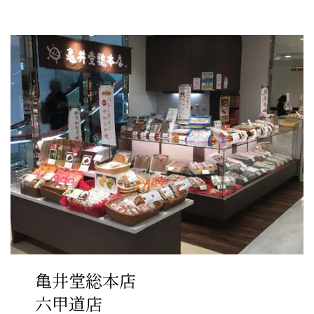
亀井堂総本店
六甲道店