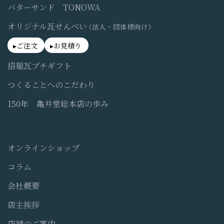
バターサンド TONOWA
オリジナル瓦せんべい
（法人・団体様向け）
ご注文
お見積り
招福瓦プチギフト
つくることへのこだわり
150年 亀井堂総本店の歩み
オンラインショップ
コラム
会社概要
店主挨拶
店舗のご案内