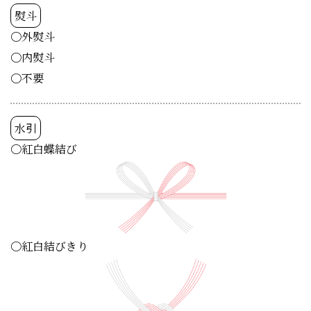
熨斗
〇外熨斗
〇内熨斗
〇不要
水引
〇紅白蝶結び
〇紅白結びきり