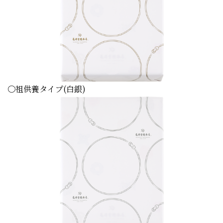
〇祖供養タイプ(白銀)