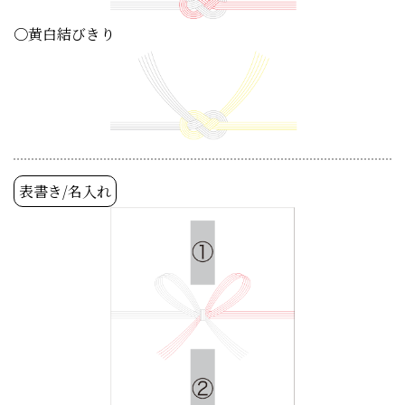
〇黄白結びきり
表書き/名入れ