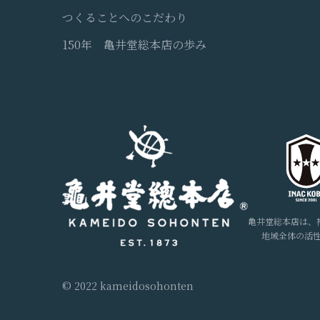
つくることへのこだわり
150年 亀井堂総本店の歩み
亀井堂総本店は、
地域全体の活
© 2022 kameidosohonten