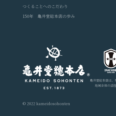
つくることへのこだわり
150年 亀井堂総本店の歩み
亀井堂総本店は、
地域全体の活
© 2022 kameidosohonten