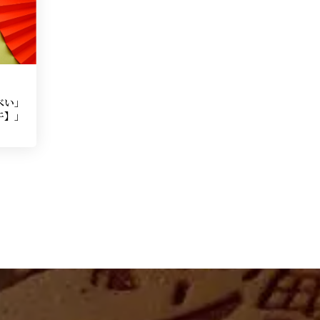
べい」
午】」