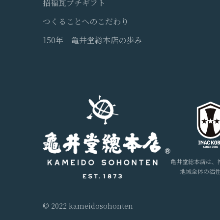
招福瓦プチギフト
つくることへのこだわり
150年 亀井堂総本店の歩み
亀井堂総本店は、
地域全体の活
© 2022 kameidosohonten